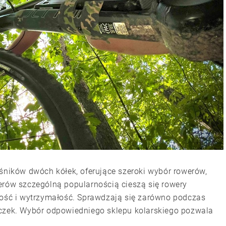
ośników dwóch kółek, oferujące szeroki wybór rowerów,
erów szczególną popularnością cieszą się rowery
ność i wytrzymałość. Sprawdzają się zarówno podczas
eczek. Wybór odpowiedniego sklepu kolarskiego pozwala