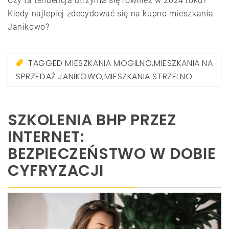
Czy ta tendencja utrzyma się również w 2024 roku?
Kiedy najlepiej zdecydować się na kupno mieszkania
Janikowo?
TAGGED
MIESZKANIA MOGILNO
,
MIESZKANIA NA
SPRZEDAŻ JANIKOWO
,
MIESZKANIA STRZELNO
SZKOLENIA BHP PRZEZ
INTERNET:
BEZPIECZEŃSTWO W DOBIE
CYFRYZACJI