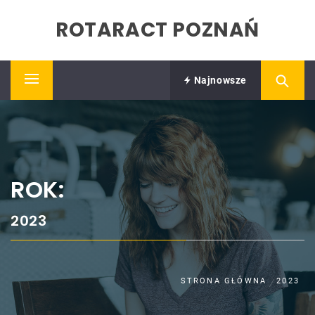
Skip
ROTARACT POZNAŃ
to
content
Najnowsze
Primary
Menu
ROK:
2023
STRONA GŁÓWNA
2023