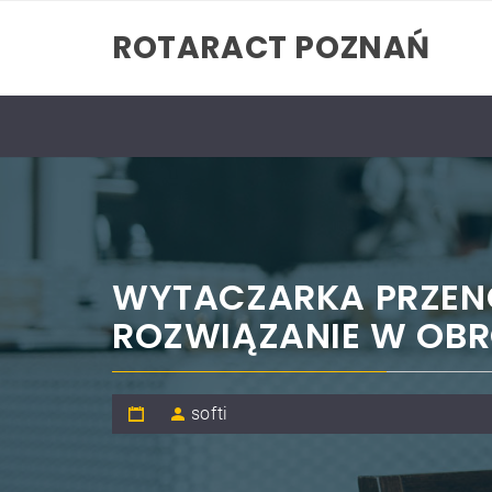
Skip
ROTARACT POZNAŃ
to
content
WYTACZARKA PRZEN
ROZWIĄZANIE W OB
softi