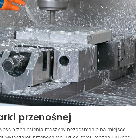
arki przenośnej
iwość przeniesienia maszyny bezpośrednio na miejsce
let wytaczarek przenośnych. Dzięki temu można uniknąć