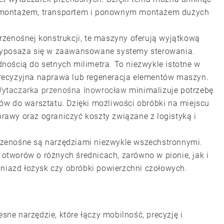
emontażem, transportem i ponownym montażem dużych
rzenośnej konstrukcji, te maszyny oferują wyjątkową
wyposaża się w zaawansowane systemy sterowania.
nością do setnych milimetra. To niezwykle istotne w
recyzyjna naprawa lub regeneracja elementów maszyn.
ytaczarka przenośna Inowrocław
minimalizuje potrzebę
ów do warsztatu. Dzięki możliwości obróbki na miejscu
awy oraz ograniczyć koszty związane z logistyką i
zenośne są narzędziami niezwykle wszechstronnymi.
tworów o różnych średnicach, zarówno w pionie, jak i
gniazd łożysk czy obróbki powierzchni czołowych.
ne narzędzie, które łączy mobilność, precyzję i