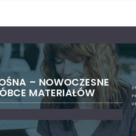
OŚNA – NOWOCZESNE
RÓBCE MATERIAŁÓW
S
P
O