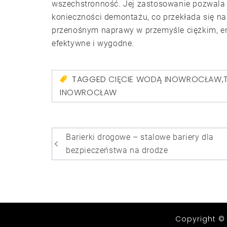
wszechstronność. Jej zastosowanie pozwala
konieczności demontażu, co przekłada się na
przenośnym naprawy w przemyśle ciężkim, ene
efektywne i wygodne.
TAGGED
CIĘCIE WODĄ INOWROCŁAW
,
INOWROCŁAW
Nawigacja
Barierki drogowe – stalowe bariery dla
wpisu
bezpieczeństwa na drodze
Copyright ©