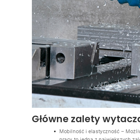
Główne zalety wytacz
Mobilność i elastyczność – Możl
pracy to jedna z największych za