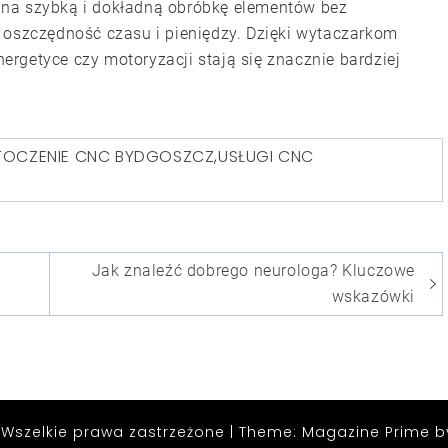
 na szybką i dokładną obróbkę elementów bez
 oszczędność czasu i pieniędzy. Dzięki wytaczarkom
rgetyce czy motoryzacji stają się znacznie bardziej
TOCZENIE CNC BYDGOSZCZ
,
USŁUGI CNC
Jak znaleźć dobrego neurologa? Kluczowe
wskazówki
 Wszelkie prawa zastrzeżone
|
Theme: Magazine Prime 