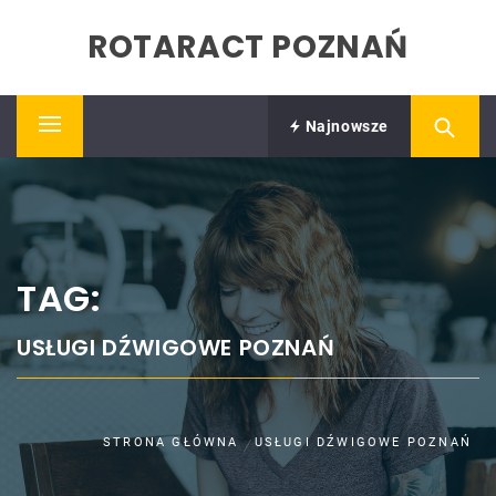
Skip
ROTARACT POZNAŃ
to
content
Najnowsze
Primary
Menu
TAG:
USŁUGI DŹWIGOWE POZNAŃ
STRONA GŁÓWNA
USŁUGI DŹWIGOWE POZNAŃ