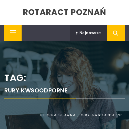
Skip
ROTARACT POZNAŃ
to
content
Najnowsze
Primary
Menu
TAG:
RURY KWSOODPORNE
STRONA GŁÓWNA
RURY KWSOODPORNE