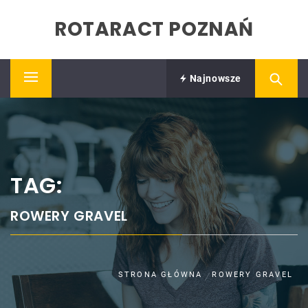
Skip
ROTARACT POZNAŃ
to
content
Najnowsze
Primary
Menu
TAG:
ROWERY GRAVEL
STRONA GŁÓWNA
ROWERY GRAVEL