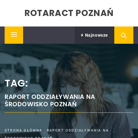
Skip
ROTARACT POZNAŃ
to
content
Najnowsze
Primary
Menu
TAG:
RAPORT ODDZIAŁYWANIA NA
ŚRODOWISKO POZNAŃ
STRONA GŁÓWNA
RAPORT ODDZIAŁYWANIA NA