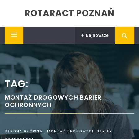
Skip
ROTARACT POZNAŃ
to
content
Najnowsze
Primary
Menu
TAG:
MONTAŻ DROGOWYCH BARIER
OCHRONNYCH
STRONA GŁÓWNA
MONTAŻ DROGOWYCH BARIER