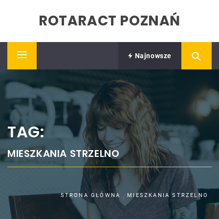
Skip
ROTARACT POZNAŃ
to
content
Najnowsze
Primary
Menu
TAG:
MIESZKANIA STRZELNO
STRONA GŁÓWNA
MIESZKANIA STRZELNO