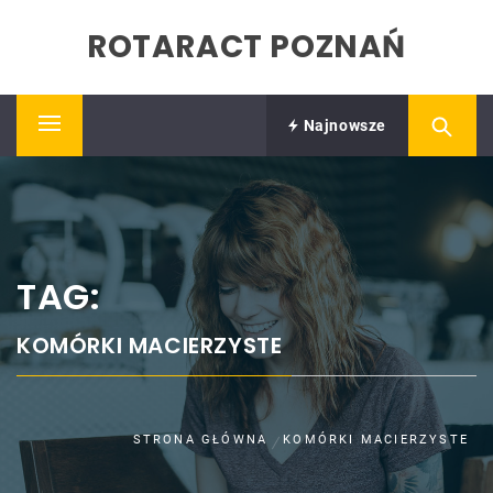
Skip
ROTARACT POZNAŃ
to
content
Najnowsze
Primary
Menu
TAG:
KOMÓRKI MACIERZYSTE
STRONA GŁÓWNA
KOMÓRKI MACIERZYSTE