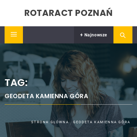
Skip
ROTARACT POZNAŃ
to
content
Najnowsze
Primary
Menu
TAG:
GEODETA KAMIENNA GÓRA
STRONA GŁÓWNA
GEODETA KAMIENNA GÓRA