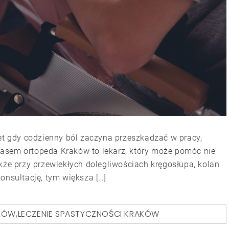
wet gdy codzienny ból zaczyna przeszkadzać w pracy,
asem ortopeda Kraków to lekarz, który może pomóc nie
kże przy przewlekłych dolegliwościach kręgosłupa, kolan
onsultację, tym większa […]
KÓW
,
LECZENIE SPASTYCZNOŚCI KRAKÓW