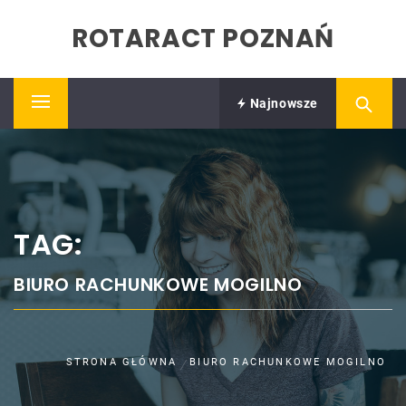
Skip
ROTARACT POZNAŃ
to
content
Najnowsze
Primary
Menu
TAG:
BIURO RACHUNKOWE MOGILNO
STRONA GŁÓWNA
BIURO RACHUNKOWE MOGILNO