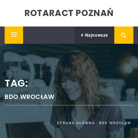
Skip
ROTARACT POZNAŃ
to
content
Najnowsze
Primary
Menu
TAG:
BDO WROCŁAW
STRONA GŁÓWNA
BDO WROCŁAW