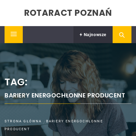
Skip
ROTARACT POZNAŃ
to
content
Najnowsze
Primary
Menu
TAG:
BARIERY ENERGOCHŁONNE PRODUCENT
STRONA GŁÓWNA
BARIERY ENERGOCHŁONNE
PRODUCENT