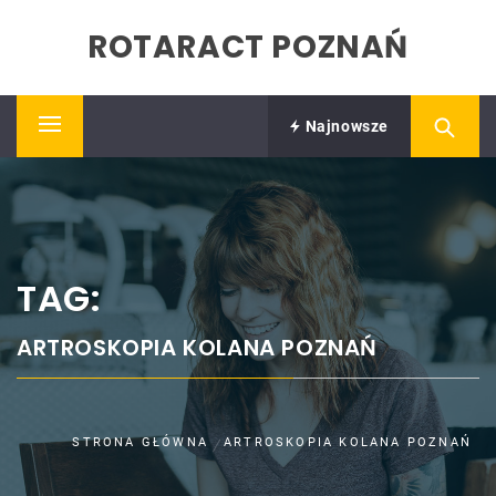
Skip
ROTARACT POZNAŃ
to
content
Najnowsze
Primary
Menu
TAG:
ARTROSKOPIA KOLANA POZNAŃ
STRONA GŁÓWNA
ARTROSKOPIA KOLANA POZNAŃ