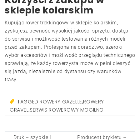
Korzyści z zakupu w
sklepie kolarskim
Kupując rower trekkingowy w sklepie kolarskim,
zyskujesz pewność wysokiej jakości sprzętu, dostęp
do serwisu i możliwość testowania różnych modeli
przed zakupem. Profesjonalne doradztwo, szeroki
wybór akcesoriów i możliwość przeglądu technicznego
sprawiają, że każdy rowerzysta może w pełni cieszyć
się jazdą, niezależnie od dystansu czy warunków
trasy.
TAGGED
ROWERY GAZELLE
,
ROWERY
GRAVEL
,
SERWIS ROWEROWY MOGILNO
Nawigacja
Druk – szybkie i
Producent brykietu –