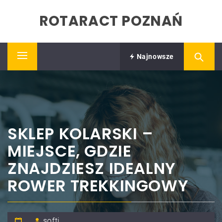
Skip
ROTARACT POZNAŃ
to
content
Najnowsze
Primary
Menu
SKLEP KOLARSKI –
MIEJSCE, GDZIE
ZNAJDZIESZ IDEALNY
ROWER TREKKINGOWY
softi