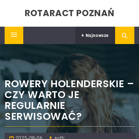
Skip
ROTARACT POZNAŃ
to
content
Najnowsze
Primary
Menu
ROWERY HOLENDERSKIE –
CZY WARTO JE
REGULARNIE
SERWISOWAĆ?
2025-08-06
softi