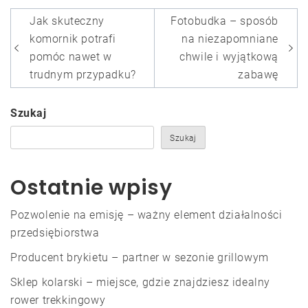
Nawigacja
Jak skuteczny
Fotobudka – sposób
wpisu
komornik potrafi
na niezapomniane
pomóc nawet w
chwile i wyjątkową
trudnym przypadku?
zabawę
Szukaj
Szukaj
Ostatnie wpisy
Pozwolenie na emisję – ważny element działalności
przedsiębiorstwa
Producent brykietu – partner w sezonie grillowym
Sklep kolarski – miejsce, gdzie znajdziesz idealny
rower trekkingowy