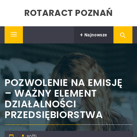
Skip
ROTARACT POZNAŃ
to
content
Najnowsze
Primary
Menu
POZWOLENIE NA EMISJĘ
– WAŻNY ELEMENT
DZIAŁALNOŚCI
PRZEDSIĘBIORSTWA
softi