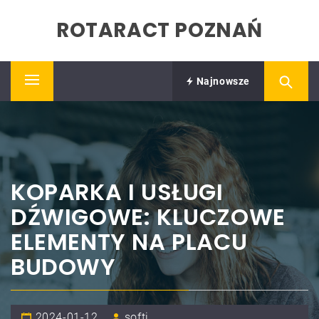
Skip
ROTARACT POZNAŃ
to
content
Najnowsze
Primary
Menu
KOPARKA I USŁUGI
DŹWIGOWE: KLUCZOWE
ELEMENTY NA PLACU
BUDOWY
2024-01-12
softi