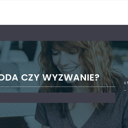
GODA CZY WYZWANIE?
S
–