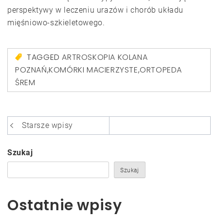
perspektywy w leczeniu urazów i chorób układu
mięśniowo-szkieletowego.
TAGGED
ARTROSKOPIA KOLANA
POZNAŃ
,
KOMÓRKI MACIERZYSTE
,
ORTOPEDA
ŚREM
Nawigacja
Starsze wpisy
po
wpisach
Szukaj
Szukaj
Ostatnie wpisy