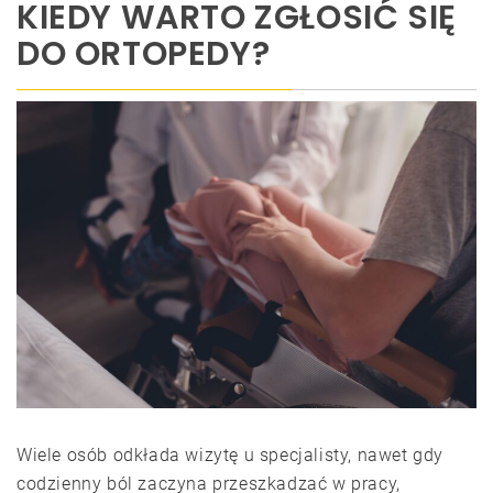
KIEDY WARTO ZGŁOSIĆ SIĘ
DO ORTOPEDY?
Wiele osób odkłada wizytę u specjalisty, nawet gdy
codzienny ból zaczyna przeszkadzać w pracy,