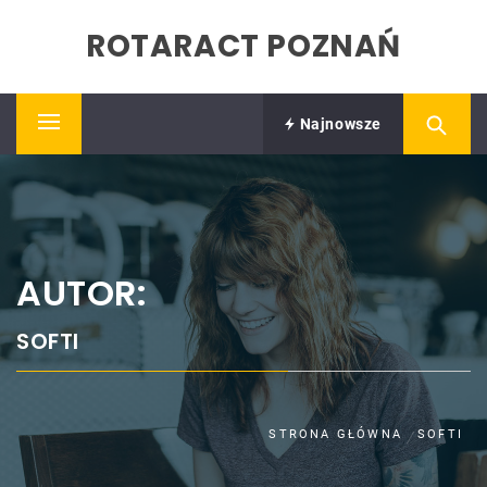
Skip
ROTARACT POZNAŃ
to
content
Najnowsze
Primary
Menu
AUTOR:
SOFTI
STRONA GŁÓWNA
SOFTI